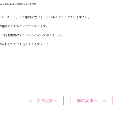
s/CK2012111602000237.html
「スッキリ！」より取材を受けました（ありがとうございます！）。
の電話をたくさんいただいています。
ま市内も朝晩冷えこむようになって参りました。
は年末までアツく走りきりますよー！
≪ 次の記事へ
前の記事へ ≫