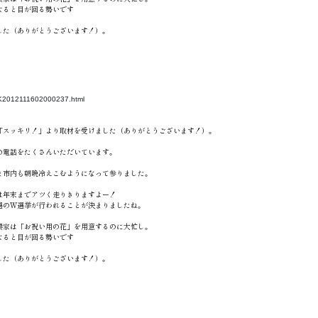
なると目が回る勢いです
した（ありがとうございます！）。
s/CK2012111602000237.html
「スッキリ！」より取材を受けました（ありがとうございます！）。
の電話をたくさんいただいています。
ま市内も朝晩冷えこむようになって参りました。
は年末までアツく走りきりますよー！
知事選のＷ選挙が行われることが決まりましたね。
農家は「お祝い用の花」を用意するのに大忙し。
なると目が回る勢いです
した（ありがとうございます！）。