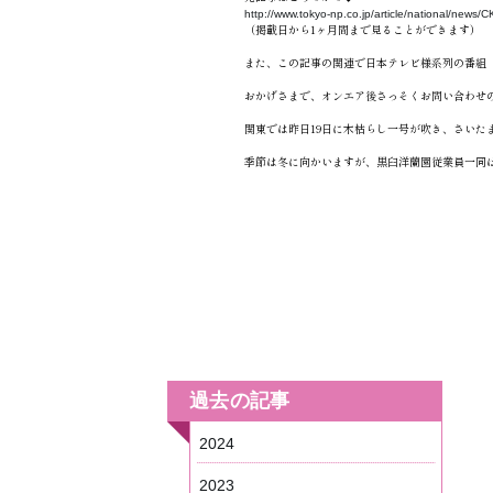
http://www.tokyo-np.co.jp/article/national/new
（掲載日から1ヶ月間まで見ることができます）
また、この記事の関連で日本テレビ様系列の番組
おかげさまで、オンエア後さっそくお問い合わせ
関東では昨日19日に木枯らし一号が吹き、さいた
季節は冬に向かいますが、黒臼洋蘭園従業員一同
過去の記事
2024
2023