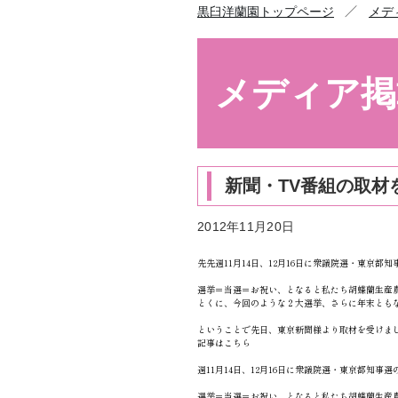
／
黒臼洋蘭園トップページ
メデ
メディア掲
新聞・TV番組の取材
2012年11月20日
先先週11月14日、12月16日に衆議院選・東京
選挙＝当選＝お祝い、となると私たち胡蝶蘭生産
とくに、今回のような２大選挙、さらに年末とも
ということで先日、東京新聞様より取材を受けま
記事はこちら
週11月14日、12月16日に衆議院選・東京都知
選挙＝当選＝お祝い、となると私たち胡蝶蘭生産