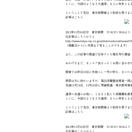
とくに、今回のような２大選挙、さらに年末とも
ということで先日、東京新聞様より取材を受けま
記事はこちら
2012年11月16日付 東京新聞 TOKYO Webより
元記事はこちらから↓
http://www.tokyo-np.co.jp/article/national/new
（掲載日から1ヶ月間まで見ることができます）
また、この記事の関連で日本テレビ様系列の番組
おかげさまで、オンエア後さっそくお問い合わせ
関東では昨日19日に木枯らし一号が吹き、さいた
季節は冬に向かいますが、黒臼洋蘭園従業員一同
先週11月14日、12月16日に衆議院選・東京都
選挙＝当選＝お祝い、となると私たち胡蝶蘭生産
とくに、今回のような２大選挙、さらに年末とも
ということで先日、東京新聞様より取材を受けま
記事はこちら
2012年11月16日付 東京新聞 TOKYO Webより
元記事はこちらから↓