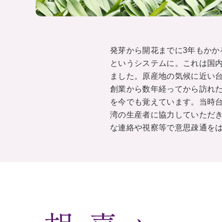
発芽から開花までに3年もか
というシステムに。これは国
ました。原産地の気候に近い
創業から数年経ってから訪れ
を今でも覚えています。当時
湾の生産者に協力していただ
な連絡や視察等で意思疎通を