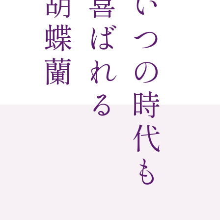
胡蝶蘭
喜ばれる
いつの時代も