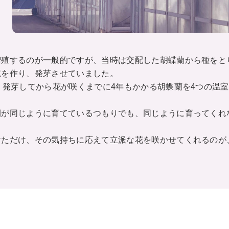
増殖するのが一般的ですが、当時は交配した胡蝶蘭から種をと
境を作り、発芽させていました。
、発芽してから花が咲くまでに4年もかかる胡蝶蘭を4つの温
間が同じように育てているつもりでも、同じように育ってくれ
けただけ、その気持ちに応えて立派な花を咲かせてくれるのが