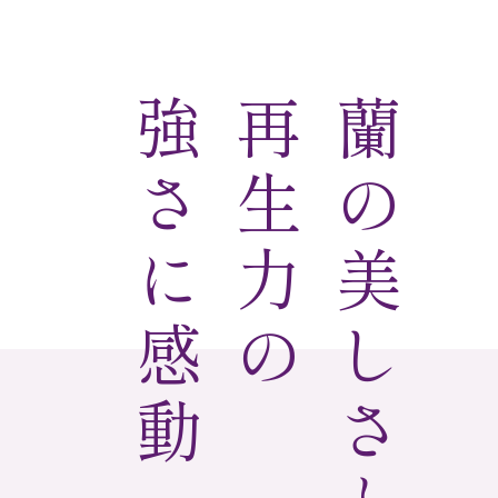
強さに感動
再生力の
蘭の美しさと