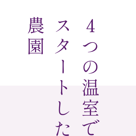
農園
スタートした
4つの温室で