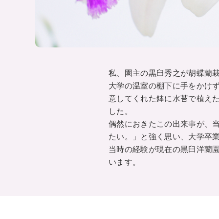
私、園主の黒臼秀之が胡蝶蘭
大学の温室の棚下に手をかけ
意してくれた鉢に水苔で植え
した。
偶然におきたこの出来事が、
たい。」と強く思い、大学卒
当時の経験が現在の黒臼洋蘭
います。