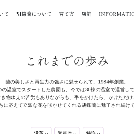
いて
胡蝶蘭について
育て方
店舗
INFORMATI
これまでの歩み
蘭の美しさと再生力の強さに魅せられて、1984年創業。
つの温室でスタートした農園も、今では30棟の温室で運営し
生き物ゆえの苦労もありながらも、手をかけたら、かけただけ
ちに応えて立派な花を咲かせてくれる胡蝶蘭に魅了され続け
沿革
受賞歴
特許