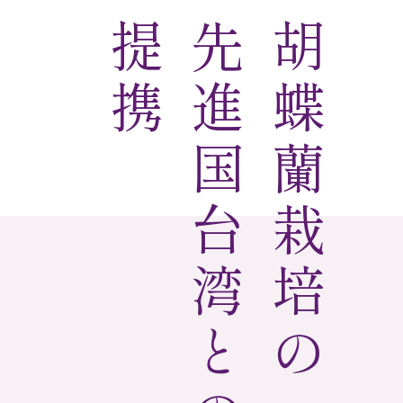
提携
先進国台湾との
胡蝶蘭栽培の