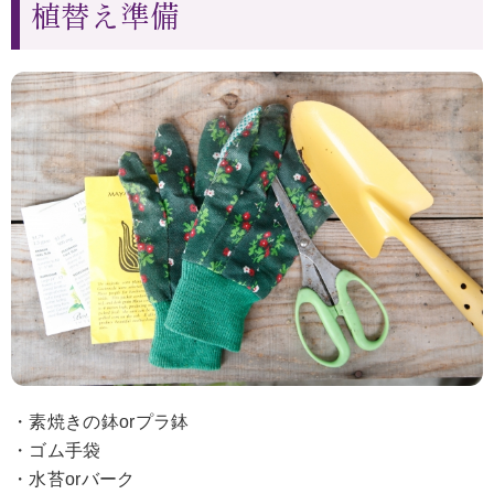
植替え準備
・素焼きの鉢orプラ鉢
・ゴム手袋
・水苔orバーク