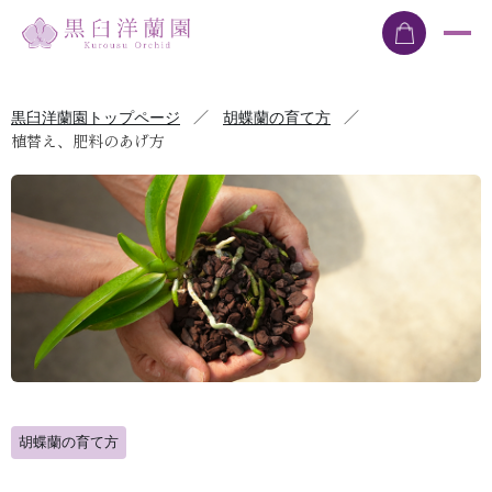
／
／
黒臼洋蘭園トップページ
胡蝶蘭の育て方
植替え、肥料のあげ方
胡蝶蘭の育て方