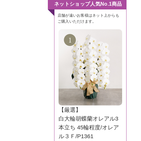
ネットショップ人気No.1商品
店舗が遠いお客様はネット上からも
ご購入いただけます。
【厳選】
白大輪胡蝶蘭オレアル3
本立ち 45輪程度/オレア
ル３Ｆ/P1361