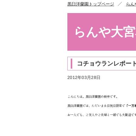
／
黒臼洋蘭園トップページ
らん
らんや大宮
コチョウランレポー
2012年03月28日
こんにちは。黒臼洋蘭園の新井です。
黒臼洋蘭園では、ただいま土日祝日限定で
「一万
お一人でも、ご友人やご夫婦と一緒でも大歓迎で