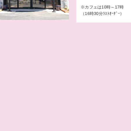
※カフェは10時～17時
（16時30分ﾗｽﾄｵｰﾀﾞｰ）