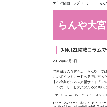
／
黒臼洋蘭園トップページ
らん
らんや大宮
J-Net21掲載コラ
2012年03月8日
当園併設の直営売店「らんや」で
このポイントカードの発行に至っ
中小企業ビジネス支援サイト「J-N
「小売・サービス業のための商い
↓下のリンクからご覧いただけます↓ ぜひご一
J-Net21 小売・サービス業のための商いよろづ
http://j-net21.smrj.go.jp/well/akinai/201202/articl