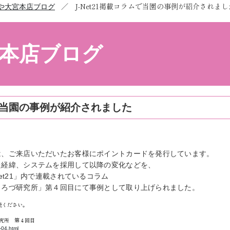
／
J-Net21掲載コラムで当園の事例が紹介されまし
や大宮本店ブログ
本店ブログ
ムで当園の事例が紹介されました
は、ご来店いただいたお客様にポイントカードを発行しています。
た経緯、システムを採用して以降の変化などを、
et21」内で連載されているコラム
よろづ研究所」第４回目にて事例として取り上げられました。
読ください。
研究所 第４回目
e-04.html