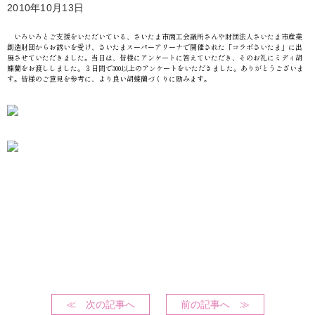
2010年10月13日
いろいろとご支援をいただいている、さいたま市商工会議所さんや財団法人さいたま市産業
創造財団からお誘いを受け、さいたまスーパーアリーナで開催された「コラボさいたま」に出
展させていただきました。当日は、皆様にアンケートに答えていただき、そのお礼にミディ胡
蝶蘭をお渡ししました。３日間で300以上のアンケートをいただきました。ありがとうございま
す。皆様のご意見を参考に、より良い胡蝶蘭づくりに励みます。
≪ 次の記事へ
前の記事へ ≫