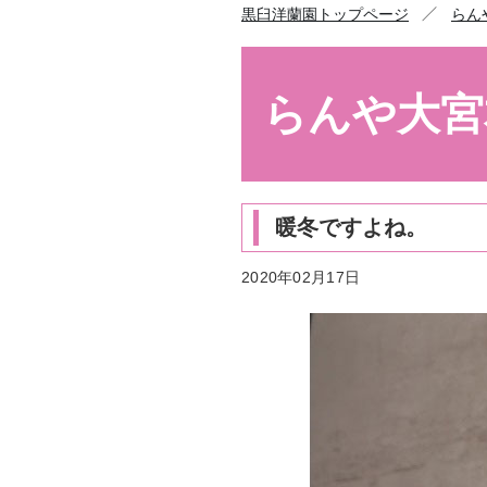
／
黒臼洋蘭園トップページ
らん
らんや大宮
暖冬ですよね。
2020年02月17日