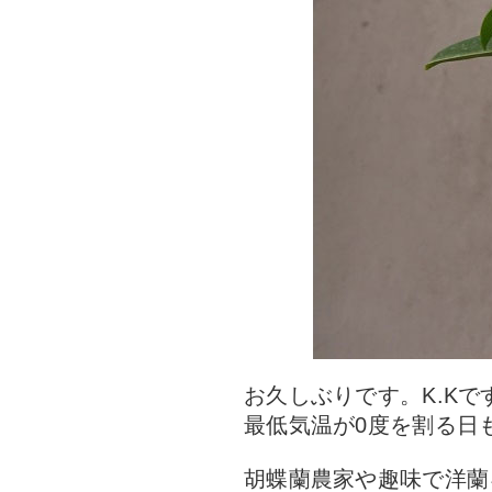
お久しぶりです。K.Kで
最低気温が0度を割る日
胡蝶蘭農家や趣味で洋蘭