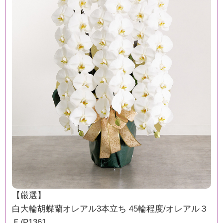
【厳選】
白大輪胡蝶蘭オレアル3本立ち 45輪程度/オレアル３
Ｆ/P1361