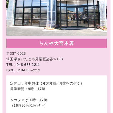
らんや大宮本店
〒337-0026
埼玉県さいたま市見沼区染谷1-133
TEL：
048-685-2211
FAX：048-685-2213
定休日：年中無休（年末年始･お盆をのぞく）
営業時間：9時～17時
※カフェは10時～17時
（16時30分ﾗｽﾄｵｰﾀﾞｰ）