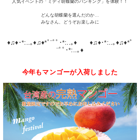
人気イベントの「ミディ胡蝶蘭のバンキング」を体験！！
どんな胡蝶蘭を選んだのか…
みなさん、どうぞお楽しみに
♦♫♦･*:..｡♦♫♦*ﾟ¨ﾟﾟ･*:..｡♦ ♦♫♦･*:..｡♦♫♦*ﾟ
¨ﾟﾟ･*:..｡♦
今年もマンゴーが入荷しました