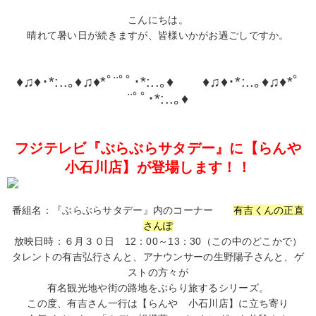
こんにちは。
晴れて暑い日が続きますが、皆様いかがお過ごしですか。
♦♫♦･*:..｡♦♫♦*ﾟ¨ﾟﾟ･*:..｡♦ ♦♫♦･*:..｡♦♫♦*ﾟ
¨ﾟﾟ･*:..｡♦
フジテレビ『ぶらぶらサタデー』に【らんや
小石川店】が登場します！！
番組名：『ぶらぶらサタデー』内のコーナー
有吉くんの正直
さんぽ
放映日時：６月３０日 12：00～13：30（この中のどこかで）
タレントの有吉弘行さんと、アナウンサーの生野陽子さんと、ゲ
ストの方々が
有名観光地や街の路地をぶらり旅するシリーズ。
この度、有吉さん一行は【らんや 小石川店】に立ち寄り