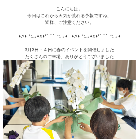
こんにちは。
今日はこれから天気が荒れる予報ですね。
皆様、ご注意ください。
♦♫♦･*:..｡♦♫♦*ﾟ¨ﾟﾟ･*:..｡♦ ♦♫♦･*:..｡♦♫♦*ﾟ¨ﾟﾟ･*:..｡♦
3月3日・４日に春のイベントを開催しました
たくさんのご来場、ありがとうございました