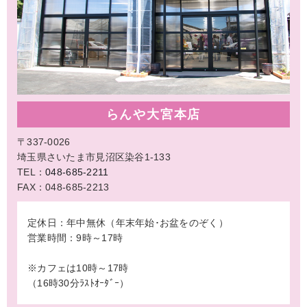
らんや大宮本店
〒337-0026
埼玉県さいたま市見沼区染谷1-133
TEL：
048-685-2211
FAX：048-685-2213
定休日：年中無休（年末年始･お盆をのぞく）
営業時間：9時～17時
※カフェは10時～17時
（16時30分ﾗｽﾄｵｰﾀﾞｰ）