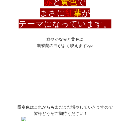
赤
と
黄色
で
まさに
紅
葉
が
テーマに
なっています。
鮮やかな赤と黄色に
胡蝶蘭の白がよく映えますね♪
限定色はこれからもまだまだ増やしていきますので
皆様どうぞご期待ください！！！