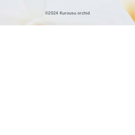
©2024 Kurousu orchid