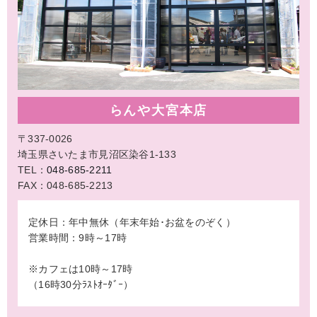
らんや大宮本店
〒337-0026
埼玉県さいたま市見沼区染谷1-133
TEL：
048-685-2211
FAX：048-685-2213
定休日：年中無休（年末年始･お盆をのぞく）
営業時間：9時～17時
※カフェは10時～17時
（16時30分ﾗｽﾄｵｰﾀﾞｰ）