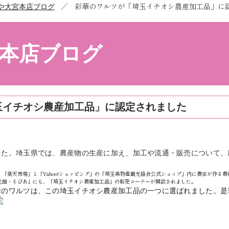
／
彩華のワルツが「埼玉イチオシ農産加工品」に
や大宮本店ブログ
本店ブログ
玉イチオシ農産加工品」に認定されました
した。埼玉県では、農産物の生産に加え、加工や流通・販売について、
「楽天市場」と「Yahoo!ショッピング」の「埼玉県物産観光協会公式ショップ」内に農家が作る
光館・そぴあ」にも、「埼玉イチオシ農産加工品」の販売コーナーが開設されました。
華のワルツは、この埼玉イチオシ農産加工品の一つに選ばれました。是