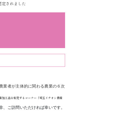
認定されました
農業者が主体的に関わる農業の６次
農産加工品を販売するコーナー「埼玉イチオシ農産
非、ご訪問いただければ幸いです。