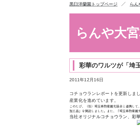
／
黒臼洋蘭園トップページ
らん
らんや大宮
彩華のワルツが「埼
2011年12月16日
コチョウランレポートを更新しま
産業化を進めています。
このたび、（社）埼玉県物産観光協会と連携して、
加工品」を開設しました。また、「埼玉県物産観
当社オリジナルコチョウラン、彩