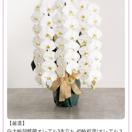
【厳選】
白大輪胡蝶蘭オレアル3本立ち 45輪程度/オレアル３