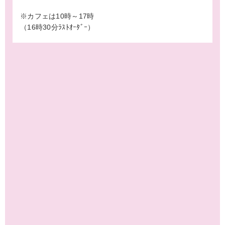
※カフェは10時～17時
（16時30分ﾗｽﾄｵｰﾀﾞｰ）