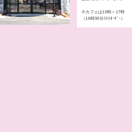
※カフェは10時～17時
（16時30分ﾗｽﾄｵｰﾀﾞｰ）