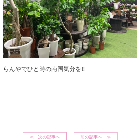
ら
んやでひと時の南国気分を!!
≪ 次の記事へ
前の記事へ ≫