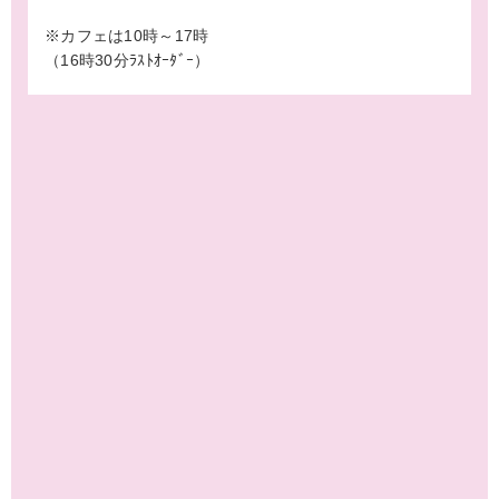
※カフェは10時～17時
（16時30分ﾗｽﾄｵｰﾀﾞｰ）