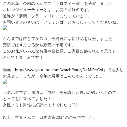
このお花、今回のらん展で「トロフィー賞」を受賞しました
オレンジビューティーとは、お花の登録名です。
通称が「夢鶴（フラミンゴ）」になっています。
お問い合せのさいは「フラミンゴ」とおっしゃってくださいね。
らん展では苗とフラスコ、最終日には切り花を販売しました。
売店では４月ごろから販売の予定です。
このお花がいろんなお店や会社様、ご家庭に飾られると思うと
とっても楽しみです！
動画（
http://www.youtube.com/watch?v=vyDaMI0eCvI
）でも少し
お見せしましたが、今年の展示はこんなかんじでした。
ハデハデです。周辺は「自然」を意識した展示が多かったので、
とっても目立ってました！
女性よりも男性に好評のようでした（^^）
以上、世界らん展 日本大賞2014のご報告でした。