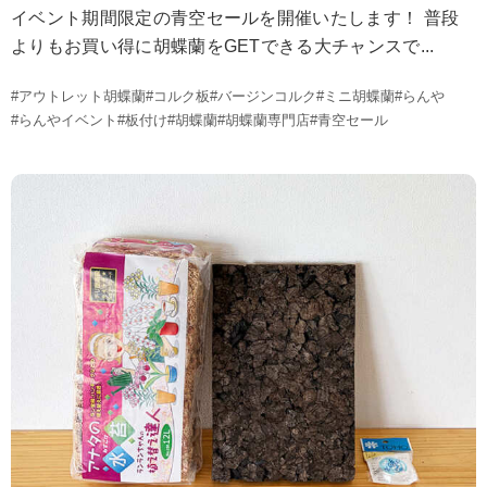
イベント期間限定の青空セールを開催いたします！ 普段
よりもお買い得に胡蝶蘭をGETできる大チャンスで...
#アウトレット胡蝶蘭
#コルク板
#バージンコルク
#ミニ胡蝶蘭
#らんや
#らんやイベント
#板付け
#胡蝶蘭
#胡蝶蘭専門店
#青空セール