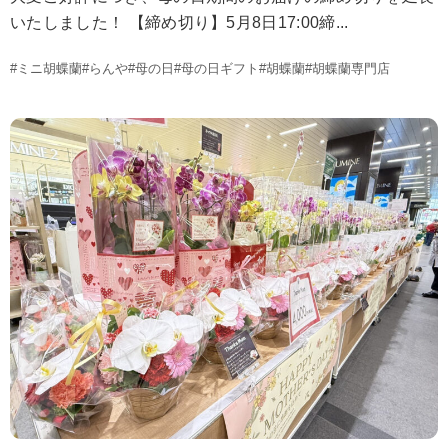
いたしました！ 【締め切り】5月8日17:00締...
#ミニ胡蝶蘭
#らんや
#母の日
#母の日ギフト
#胡蝶蘭
#胡蝶蘭専門店