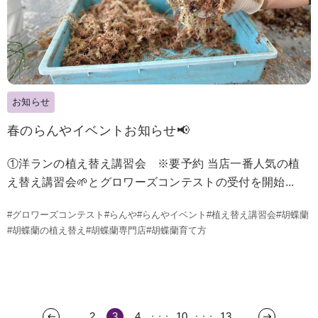
お知らせ
春のらんやイベントお知らせ📢
①洋ランの植え替え講習会 ※要予約 当店一番人気の植
え替え講習会🌱とグロワーズコンテストの受付を開始...
#グロワーズコンテスト
#らんや
#らんやイベント
#植え替え講習会
#胡蝶蘭
#胡蝶蘭の植え替え
#胡蝶蘭専門店
#胡蝶蘭育て方
2
3
4
10
13
・・・
・・・