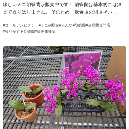
珍しいミニ胡蝶蘭が販売中です！ 胡蝶蘭は基本的には無
臭で香りはしません。 そのため、飲食店の開店祝い...
#ゴールデンピクシー
#ミニ胡蝶蘭
#らんや
#胡蝶蘭
#胡蝶蘭専門店
#香りがする胡蝶蘭
#黄色胡蝶蘭