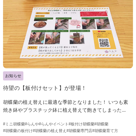
お知らせ
待望の【板付けセット】が登場！
胡蝶蘭の植え替えに最適な季節となりました！ いつも素
焼き鉢やプラスチック鉢に植え替えて飽きてしまった...
#ミニ胡蝶蘭
#らんや
#らんやイベント
#板付け胡蝶蘭
#胡蝶蘭
#胡蝶蘭の板付け
#胡蝶蘭の植え替え
#胡蝶蘭専門店
#胡蝶蘭育て方