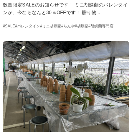
数量限定SALEのお知らせです！ ミニ胡蝶蘭のバレンタイ
ンが、今ならなんと30％OFFです！ 贈り物...
#SALE
#バレンタイン
#ミニ胡蝶蘭
#らんや
#胡蝶蘭
#胡蝶蘭専門店