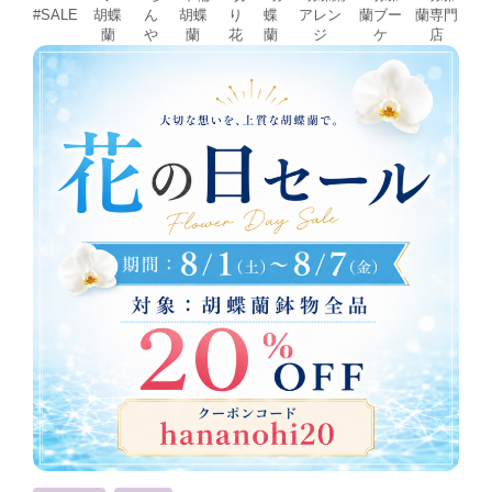
胡蝶
ん
胡蝶
り
蝶
アレン
蘭ブー
蘭専門
#SALE
蘭
や
蘭
花
蘭
ジ
ケ
店