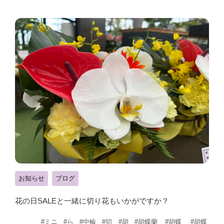
お知らせ
ブログ
花の日SALEと一緒に切り花もいかがですか？
#ミニ
#ら
#中輪
#切
#胡
#胡蝶蘭
#胡蝶
#胡蝶