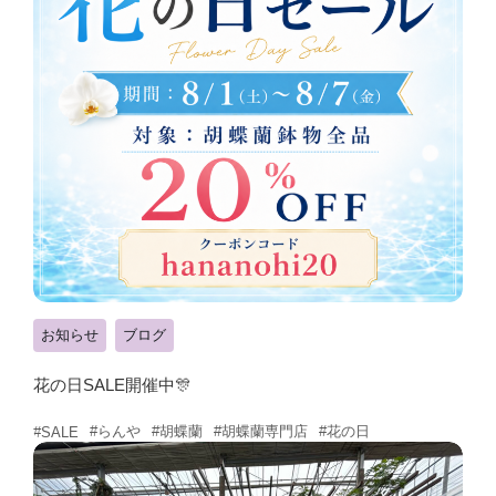
お知らせ
ブログ
花の日SALE開催中🎊
#らんや
#胡蝶蘭
#胡蝶蘭専門店
#花の日
#SALE