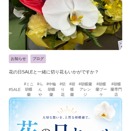
お知らせ
ブログ
花の日SALEと一緒に切り花もいかがですか？
#ミニ
#ら
#中輪
#切
#胡
#胡蝶蘭
#胡蝶
#胡蝶
胡蝶
ん
胡蝶
り
蝶
アレン
蘭ブー
蘭専門
#SALE
蘭
や
蘭
花
蘭
ジ
ケ
店