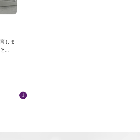
育しま
..
1