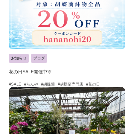
お知らせ
ブログ
花の日SALE開催中🎊
#らんや
#胡蝶蘭
#胡蝶蘭専門店
#花の日
#SALE