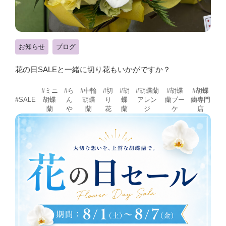
お知らせ
ブログ
花の日SALEと一緒に切り花もいかがですか？
#ミニ
#ら
#中輪
#切
#胡
#胡蝶蘭
#胡蝶
#胡蝶
胡蝶
ん
胡蝶
り
蝶
アレン
蘭ブー
蘭専門
#SALE
蘭
や
蘭
花
蘭
ジ
ケ
店