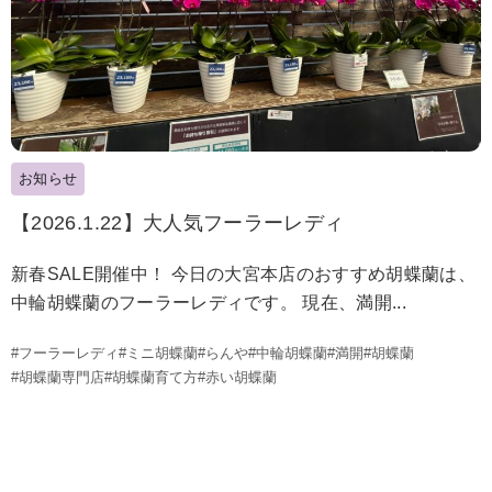
お知らせ
【2026.1.22】大人気フーラーレディ
新春SALE開催中！ 今日の大宮本店のおすすめ胡蝶蘭は、
中輪胡蝶蘭のフーラーレディです。 現在、満開...
#フーラーレディ
#ミニ胡蝶蘭
#らんや
#中輪胡蝶蘭
#満開
#胡蝶蘭
#胡蝶蘭専門店
#胡蝶蘭育て方
#赤い胡蝶蘭