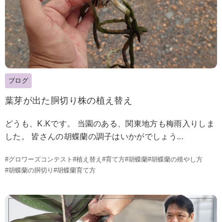
ブログ
葉芽が出た胴切り株の植え替え
どうも、K.Kです。 当園のある、関東地方も梅雨入りしま
した。 皆さんの胡蝶蘭の調子はいかがでしょう...
#グロワーズコンテスト
#植え替え
#育て方
#胡蝶蘭
#胡蝶蘭の殖やし方
#胡蝶蘭の胴切り
#胡蝶蘭育て方