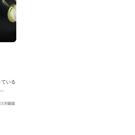
っている
.
黒臼洋蘭園