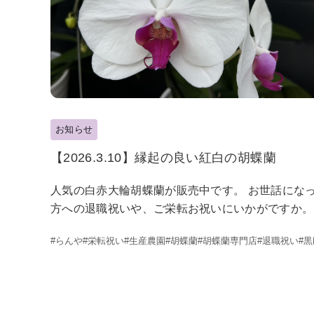
お知らせ
【2026.3.10】縁起の良い紅白の胡蝶蘭
人気の白赤大輪胡蝶蘭が販売中です。 お世話にな
方への退職祝いや、ご栄転お祝いにいかがですか。..
#らんや
#栄転祝い
#生産農園
#胡蝶蘭
#胡蝶蘭専門店
#退職祝い
#