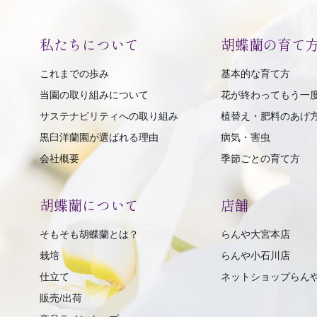
私たちについて
胡蝶蘭の育て
これまでの歩み
基本的な育て方
当園の取り組みについて
花が終わってもう一
サステナビリティへの取り組み
植替え・肥料のあげ
黒臼洋蘭園が選ばれる理由
病気・害虫
会社概要
季節ごとの育て方
胡蝶蘭について
店舗
そもそも胡蝶蘭とは？
らんや大宮本店
栽培
らんや小石川店
仕立て
ネットショップらん
販売/出荷