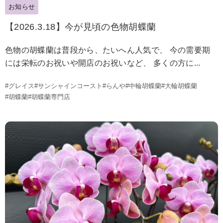
お知らせ
【2026.3.18】今が見頃の色物胡蝶蘭
色物の胡蝶蘭は普段から、たいへん人気で、 今の需要期
には栄転のお祝いや開店のお祝いなど、 多くの方に...
#グレイス
#サンシャインコースト
#らんや
#中輪胡蝶蘭
#大輪胡蝶蘭
#胡蝶蘭
#胡蝶蘭専門店