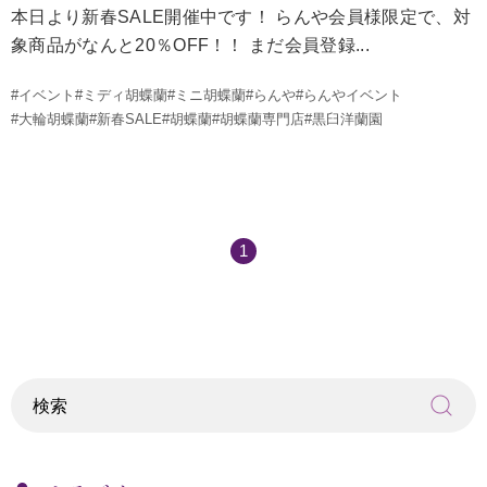
本日より新春SALE開催中です！ らんや会員様限定で、対
象商品がなんと20％OFF！！ まだ会員登録...
#イベント
#ミディ胡蝶蘭
#ミニ胡蝶蘭
#らんや
#らんやイベント
#大輪胡蝶蘭
#新春SALE
#胡蝶蘭
#胡蝶蘭専門店
#黒臼洋蘭園
1