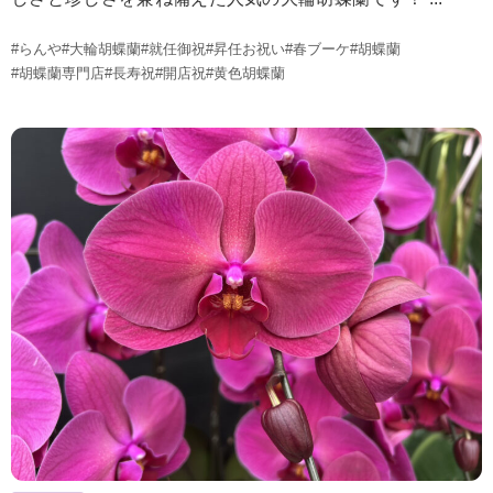
#らんや
#大輪胡蝶蘭
#就任御祝
#昇任お祝い
#春ブーケ
#胡蝶蘭
#胡蝶蘭専門店
#長寿祝
#開店祝
#黄色胡蝶蘭