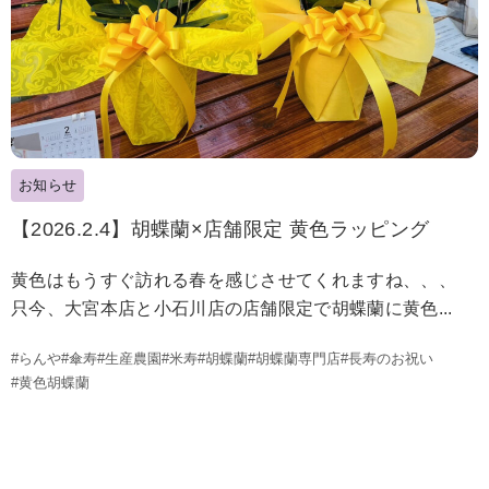
お知らせ
【2026.2.4】胡蝶蘭×店舗限定 黄色ラッピング
黄色はもうすぐ訪れる春を感じさせてくれますね、、、
只今、大宮本店と小石川店の店舗限定で胡蝶蘭に黄色...
#らんや
#傘寿
#生産農園
#米寿
#胡蝶蘭
#胡蝶蘭専門店
#長寿のお祝い
#黄色胡蝶蘭