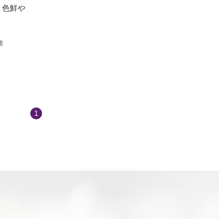
 色鮮や
.
蘭
1