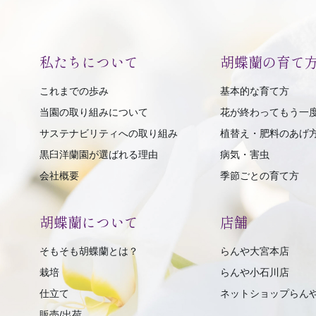
私たちについて
胡蝶蘭の育て
これまでの歩み
基本的な育て方
当園の取り組みについて
花が終わってもう一
サステナビリティへの取り組み
植替え・肥料のあげ
黒臼洋蘭園が選ばれる理由
病気・害虫
会社概要
季節ごとの育て方
胡蝶蘭について
店舗
そもそも胡蝶蘭とは？
らんや大宮本店
栽培
らんや小石川店
仕立て
ネットショップらん
販売/出荷