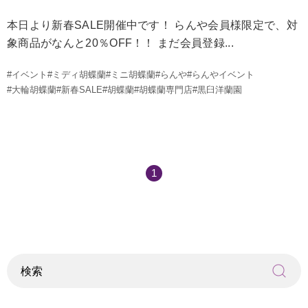
本日より新春SALE開催中です！ らんや会員様限定で、対
象商品がなんと20％OFF！！ まだ会員登録...
#イベント
#ミディ胡蝶蘭
#ミニ胡蝶蘭
#らんや
#らんやイベント
#大輪胡蝶蘭
#新春SALE
#胡蝶蘭
#胡蝶蘭専門店
#黒臼洋蘭園
1