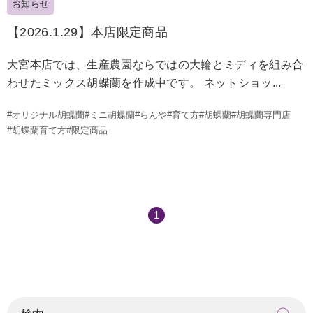
お知らせ
【2026.1.29】本店限定商品
大宮本店では、生産農園ならではの大輪とミディを組み合
わせたミックス胡蝶蘭を作成中です。 ネットショッ...
#オリジナル胡蝶蘭
#ミニ胡蝶蘭
#らんや
#育て方
#胡蝶蘭
#胡蝶蘭専門店
#胡蝶蘭育て方
#限定商品
1