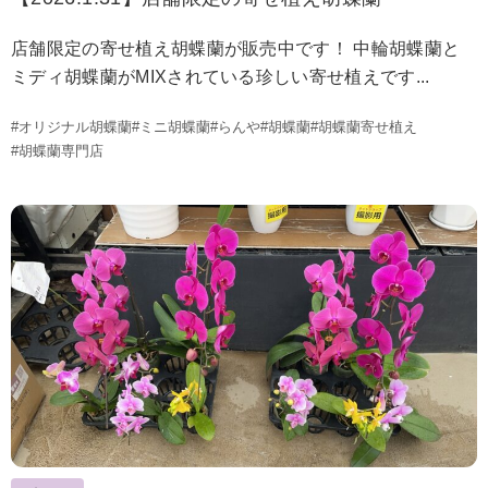
店舗限定の寄せ植え胡蝶蘭が販売中です！ 中輪胡蝶蘭と
ミディ胡蝶蘭がMIXされている珍しい寄せ植えです...
#オリジナル胡蝶蘭
#ミニ胡蝶蘭
#らんや
#胡蝶蘭
#胡蝶蘭寄せ植え
#胡蝶蘭専門店