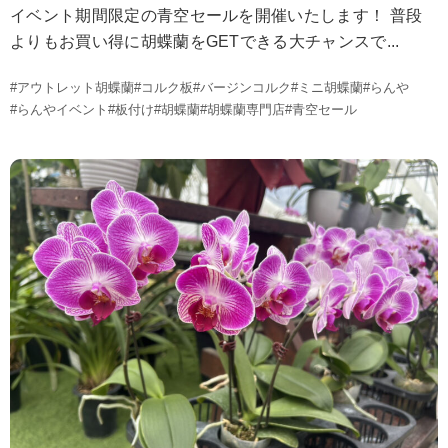
イベント期間限定の青空セールを開催いたします！ 普段
よりもお買い得に胡蝶蘭をGETできる大チャンスで...
#アウトレット胡蝶蘭
#コルク板
#バージンコルク
#ミニ胡蝶蘭
#らんや
#らんやイベント
#板付け
#胡蝶蘭
#胡蝶蘭専門店
#青空セール