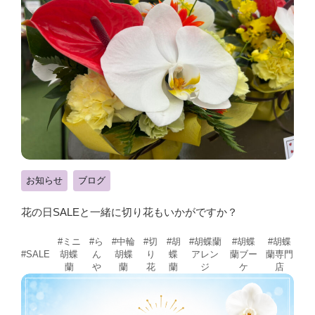
お知らせ
ブログ
花の日SALEと一緒に切り花もいかがですか？
#ミニ
#ら
#中輪
#切
#胡
#胡蝶蘭
#胡蝶
#胡蝶
胡蝶
ん
胡蝶
り
蝶
アレン
蘭ブー
蘭専門
#SALE
蘭
や
蘭
花
蘭
ジ
ケ
店