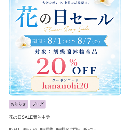
お知らせ
ブログ
花の日SALE開催中🎊
#らんや
#胡蝶蘭
#胡蝶蘭専門店
#花の日
#SALE