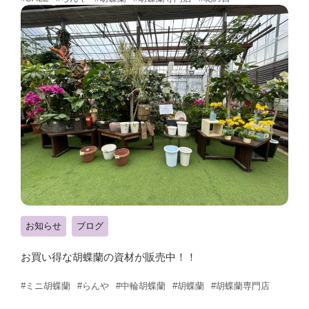
お知らせ
ブログ
お買い得な胡蝶蘭の資材が販売中！！
#ミニ胡蝶蘭
#らんや
#中輪胡蝶蘭
#胡蝶蘭
#胡蝶蘭専門店