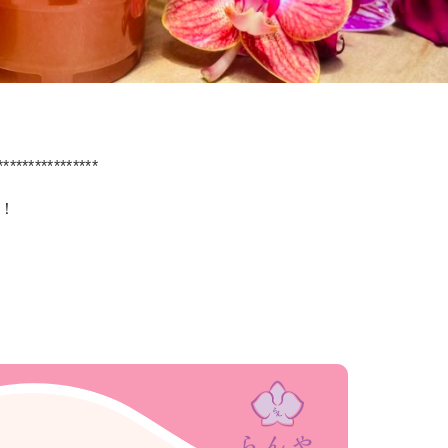
****************
！