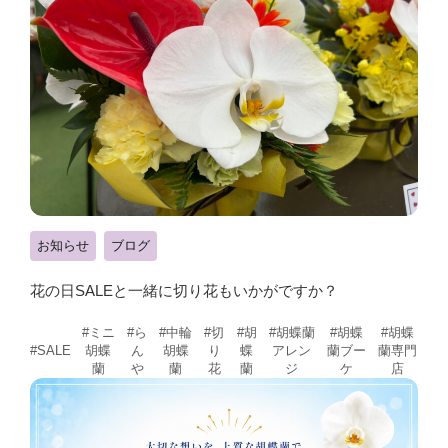
お知らせ
ブログ
花の日SALEと一緒に切り花もいかがですか？
#ミニ
#ら
#中輪
#切
#胡
#胡蝶蘭
#胡蝶
#胡蝶
胡蝶
ん
胡蝶
り
蝶
アレン
蘭ブー
蘭専門
#SALE
蘭
や
蘭
花
蘭
ジ
ケ
店