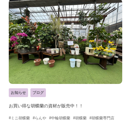
お知らせ
ブログ
お買い得な胡蝶蘭の資材が販売中！！
#ミニ胡蝶蘭
#らんや
#中輪胡蝶蘭
#胡蝶蘭
#胡蝶蘭専門店