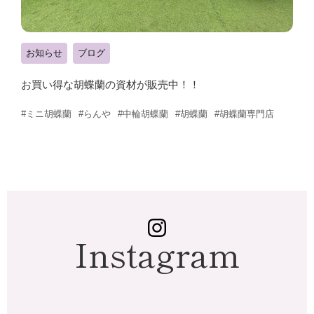
お知らせ
ブログ
お買い得な胡蝶蘭の資材が販売中！！
#ミニ胡蝶蘭
#らんや
#中輪胡蝶蘭
#胡蝶蘭
#胡蝶蘭専門店
Instagram