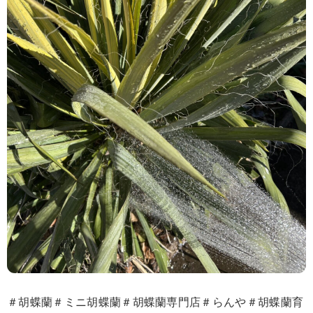
＃胡蝶蘭＃ミニ胡蝶蘭＃胡蝶蘭専門店＃らんや＃胡蝶蘭育