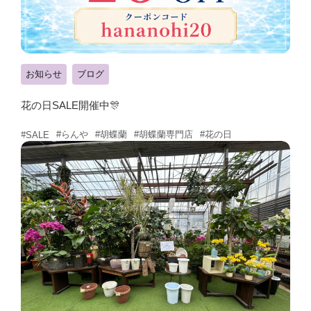
お知らせ
ブログ
花の日SALE開催中🎊
#らんや
#胡蝶蘭
#胡蝶蘭専門店
#花の日
#SALE