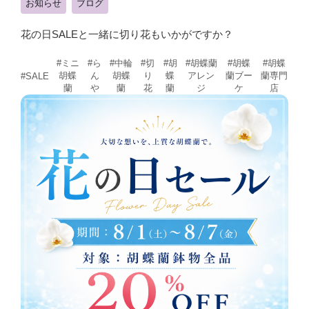
お知らせ
ブログ
花の日SALEと一緒に切り花もいかがですか？
#ミニ
#ら
#中輪
#切
#胡
#胡蝶蘭
#胡蝶
#胡蝶
胡蝶
ん
胡蝶
り
蝶
アレン
蘭ブー
蘭専門
#SALE
蘭
や
蘭
花
蘭
ジ
ケ
店