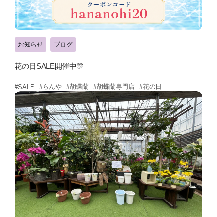
お知らせ
ブログ
花の日SALE開催中🎊
#らんや
#胡蝶蘭
#胡蝶蘭専門店
#花の日
#SALE