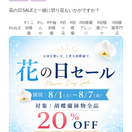
花の日SALEと一緒に切り花もいかがですか？
#ミニ
#ら
#中輪
#切
#胡
#胡蝶蘭
#胡蝶
#胡蝶
胡蝶
ん
胡蝶
り
蝶
アレン
蘭ブー
蘭専門
#SALE
蘭
や
蘭
花
蘭
ジ
ケ
店