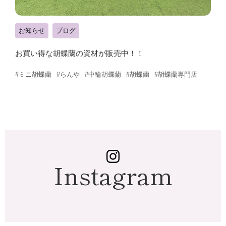
お知らせ
ブログ
お買い得な胡蝶蘭の資材が販売中！！
#ミニ胡蝶蘭
#らんや
#中輪胡蝶蘭
#胡蝶蘭
#胡蝶蘭専門店
Instagram