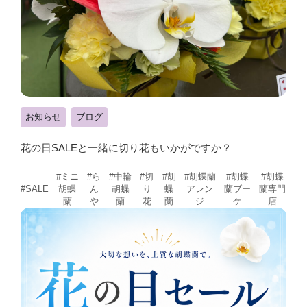
お知らせ
ブログ
花の日SALEと一緒に切り花もいかがですか？
#ミニ
#ら
#中輪
#切
#胡
#胡蝶蘭
#胡蝶
#胡蝶
胡蝶
ん
胡蝶
り
蝶
アレン
蘭ブー
蘭専門
#SALE
蘭
や
蘭
花
蘭
ジ
ケ
店