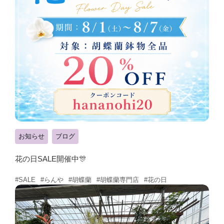
お知らせ
ブログ
花の日SALE開催中🎊
#らんや
#胡蝶蘭
#胡蝶蘭専門店
#花の日
#SALE