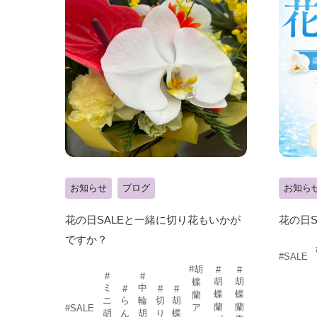
お知らせ
ブログ
お知ら
花の日SALEと一緒に切り花もいかが
花の日S
ですか？
#SALE
#胡
#
#
#
#
胡
胡
蝶
ミ
中
#
#
#
蝶
蝶
蘭
ニ
ら
輪
切
胡
蘭
蘭
ア
#SALE
胡
ん
胡
り
蝶