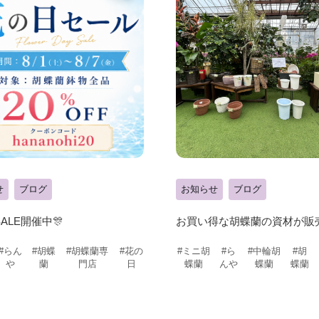
せ
ブログ
お知らせ
ブログ
ALE開催中🎊
お買い得な胡蝶蘭の資材が販
#らん
#胡蝶
#胡蝶蘭専
#花の
#ミニ胡
#ら
#中輪胡
#胡
や
蘭
門店
日
蝶蘭
んや
蝶蘭
蝶蘭