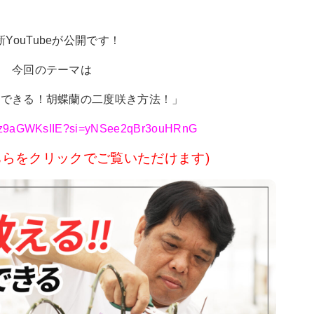
新YouTubeが公開です！
今回のテーマは
にできる！胡蝶蘭の二度咲き方法！」
e/Oz9aGWKsIIE?si=yNSee2qBr3ouHRnG
はこちらをクリックでご覧いただけます)