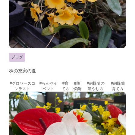
ブログ
株の充実の夏
#グロワーズコ
#らんやイ
#育
#胡
#胡蝶蘭の
#胡蝶蘭
ンテスト
ベント
て方
蝶蘭
殖やし方
育て方