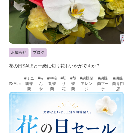
お知らせ
ブログ
花の日SALEと一緒に切り花もいかがですか？
#ミニ
#ら
#中輪
#切
#胡
#胡蝶蘭
#胡蝶
#胡蝶
胡蝶
ん
胡蝶
り
蝶
アレン
蘭ブー
蘭専門
#SALE
蘭
や
蘭
花
蘭
ジ
ケ
店