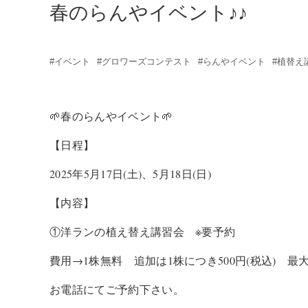
春のらんやイベント♪♪
#イベント
#グロワーズコンテスト
#らんやイベント
#植替え
🌱春のらんやイベント🌱
【日程】
2025年5月17日(土)、5月18日(日)
【内容】
①洋ランの植え替え講習会 ※要予約
費用→1株無料 追加は1株につき500円(税込) 最
お電話にてご予約下さい。