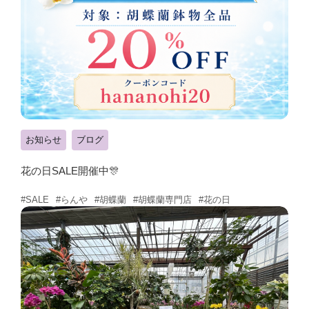
お知らせ
ブログ
花の日SALE開催中🎊
#らんや
#胡蝶蘭
#胡蝶蘭専門店
#花の日
#SALE