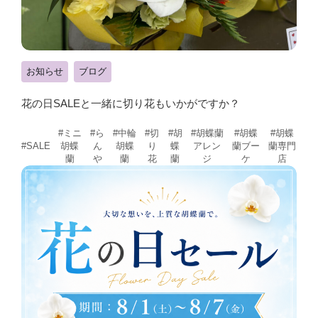
お知らせ
ブログ
花の日SALEと一緒に切り花もいかがですか？
#ミニ
#ら
#中輪
#切
#胡
#胡蝶蘭
#胡蝶
#胡蝶
胡蝶
ん
胡蝶
り
蝶
アレン
蘭ブー
蘭専門
#SALE
蘭
や
蘭
花
蘭
ジ
ケ
店