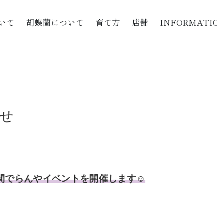
いて
胡蝶蘭について
育て方
店舗
INFORMATI
せ
間でらんやイベントを開催します☺