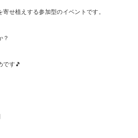
を寄せ植えする参加型のイベントです。
か？
です🎵
間