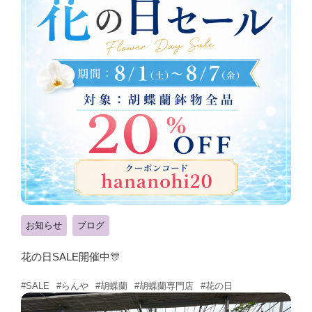
お知らせ
ブログ
花の日SALE開催中🎊
#らんや
#胡蝶蘭
#胡蝶蘭専門店
#花の日
#SALE