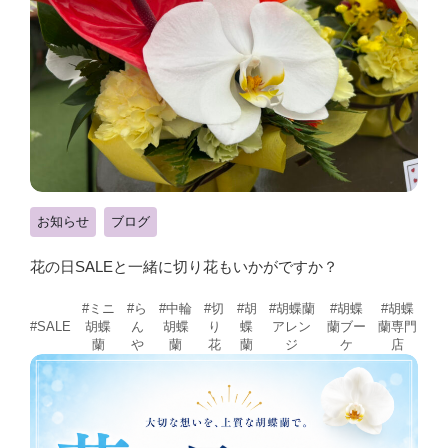
お知らせ
ブログ
花の日SALEと一緒に切り花もいかがですか？
#ミニ
#ら
#中輪
#切
#胡
#胡蝶蘭
#胡蝶
#胡蝶
胡蝶
ん
胡蝶
り
蝶
アレン
蘭ブー
蘭専門
#SALE
蘭
や
蘭
花
蘭
ジ
ケ
店