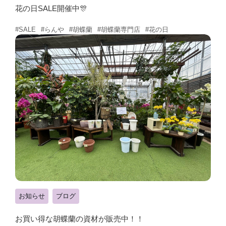
花の日SALE開催中🎊
#らんや
#胡蝶蘭
#胡蝶蘭専門店
#花の日
#SALE
お知らせ
ブログ
お買い得な胡蝶蘭の資材が販売中！！