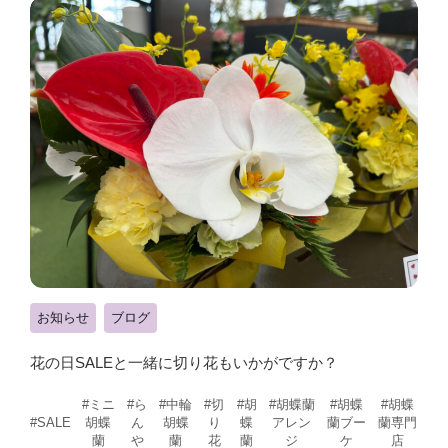
お知らせ
ブログ
花の日SALEと一緒に切り花もいかがですか？
#ミニ
#ら
#中輪
#切
#胡
#胡蝶蘭
#胡蝶
#胡蝶
胡蝶
ん
胡蝶
り
蝶
アレン
蘭ブー
蘭専門
#SALE
蘭
や
蘭
花
蘭
ジ
ケ
店