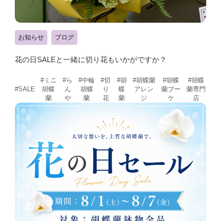
お知らせ
ブログ
花の日SALEと一緒に切り花もいかがですか？
#ミニ
#ら
#中輪
#切
#胡
#胡蝶蘭
#胡蝶
#胡蝶
胡蝶
ん
胡蝶
り
蝶
アレン
蘭ブー
蘭専門
#SALE
蘭
や
蘭
花
蘭
ジ
ケ
店