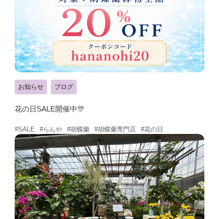
お知らせ
ブログ
花の日SALE開催中🎊
#らんや
#胡蝶蘭
#胡蝶蘭専門店
#花の日
#SALE