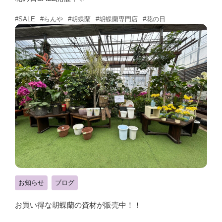
#らんや
#胡蝶蘭
#胡蝶蘭専門店
#花の日
#SALE
お知らせ
ブログ
お買い得な胡蝶蘭の資材が販売中！！