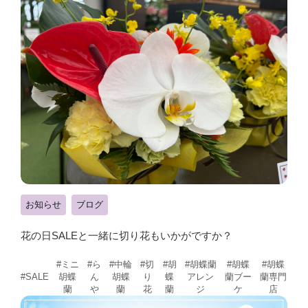
お知らせ
ブログ
花の日SALEと一緒に切り花もいかがですか？
#ミニ
#ら
#中輪
#切
#胡
#胡蝶蘭
#胡蝶
#胡蝶
胡蝶
ん
胡蝶
り
蝶
アレン
蘭ブー
蘭専門
#SALE
蘭
や
蘭
花
蘭
ジ
ケ
店